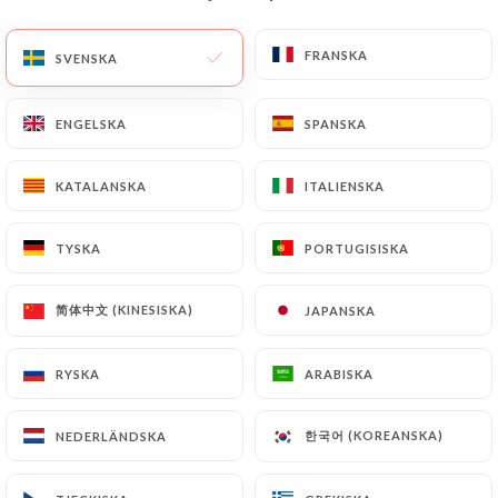
SV
MENY
FRANSKA
FRANSKA
SVENSKA
SVENSKA
ENGELSKA
ENGELSKA
SPANSKA
SPANSKA
KATALANSKA
KATALANSKA
ITALIENSKA
ITALIENSKA
/
HEM
KONTAKT
Kontakt
TYSKA
TYSKA
PORTUGISISKA
PORTUGISISKA
简体中文 (KINESISKA)
简体中文 (KINESISKA)
JAPANSKA
JAPANSKA
RYSKA
RYSKA
ARABISKA
ARABISKA
한국어 (KOREANSKA)
한국어 (KOREANSKA)
NEDERLÄNDSKA
NEDERLÄNDSKA
Asie Express Garibaldi