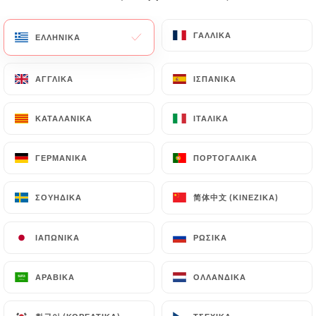
EL
ΜΕΝΟΎ
ΓΑΛΛΙΚΆ
ΓΑΛΛΙΚΆ
ΕΛΛΗΝΙΚΆ
ΕΛΛΗΝΙΚΆ
ΑΓΓΛΙΚΆ
ΑΓΓΛΙΚΆ
ΙΣΠΑΝΙΚΆ
ΙΣΠΑΝΙΚΆ
ΚΑΤΑΛΑΝΙΚΆ
ΚΑΤΑΛΑΝΙΚΆ
ΙΤΑΛΙΚΆ
ΙΤΑΛΙΚΆ
/
ΑΡΧΙΚΉ
ΕΠΑΦΉ
Επαφή
ΓΕΡΜΑΝΙΚΆ
ΓΕΡΜΑΝΙΚΆ
ΠΟΡΤΟΓΑΛΙΚΆ
ΠΟΡΤΟΓΑΛΙΚΆ
简体中文 (ΚΙΝΈΖΙΚΑ)
简体中文 (ΚΙΝΈΖΙΚΑ)
ΣΟΥΗΔΙΚΆ
ΣΟΥΗΔΙΚΆ
ΙΑΠΩΝΙΚΆ
ΙΑΠΩΝΙΚΆ
ΡΩΣΙΚΆ
ΡΩΣΙΚΆ
ΑΡΑΒΙΚΆ
ΑΡΑΒΙΚΆ
ΟΛΛΑΝΔΙΚΆ
ΟΛΛΑΝΔΙΚΆ
Asie Express Garibaldi