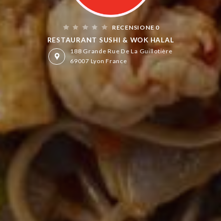
RECENSIONE 0
RESTAURANT SUSHI & WOK HALAL
188 Grande Rue De La Guillotière
69007 Lyon France