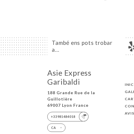
També ens pots trobar
a…
Asie Express
Garibaldi
INIC
GAL
188 Grande Rue de la
Guillotière
CAR
69007 Lyon France
CON
AVI
+33981484018
CA