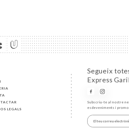
Segueix totes
Express Gari
I
ERIA
TA
TACTAR
Subscriu-te al nostre ne
esdeveniments i promo
SOS LEGALS